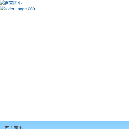
:::
百吉國小