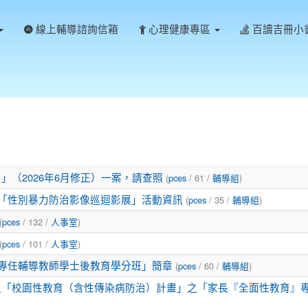
線上輔導諮詢信箱
心理健康專區
百讀吉冊小
（2026年6月修正）一案，請查照
(
pces
/ 61 /
輔導組
)
度「性別暴力防治影像巡迴影展」活動資訊
(
pces
/ 35 /
輔導組
)
(
pces
/ 132 /
人事室
)
(
pces
/ 101 /
人事室
)
學專任輔導教師學士後教育學分班」簡章
(
pces
/ 60 /
輔導組
)
之「校園性教育（含性傳染病防治）計畫」之「家長『全面性教育』