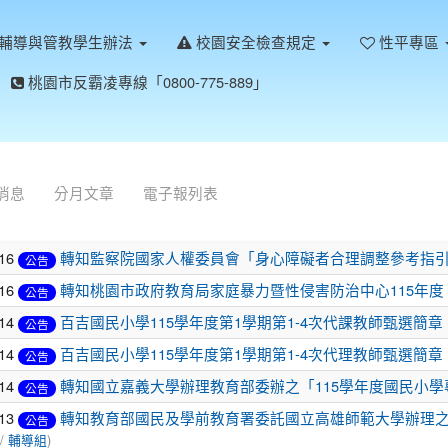
輔導與管教學生辦法
校園安全檢查規定
性平專區
桃園市反霸凌專線「0800-775-889」
消息
分月文章
電子報列表
-16
轉知監察院國家人權委員會「身心障礙者合理調整參考指引」
公告
-16
轉知桃園市政府教育局家庭暴力暨性侵害防治中心115年
公告
-14
百吉國民小學115學年度第1學期第1-4次代課教師甄選簡章
公告
-14
百吉國民小學115學年度第1學期第1-4次代理教師甄選簡章
公告
-14
轉知國立嘉義大學辦理教育部委辦之「115學年度國民小
公告
-13
轉知教育部國民及學前教育署委託國立高雄師範大學辦理
公告
 /
輔導組
)