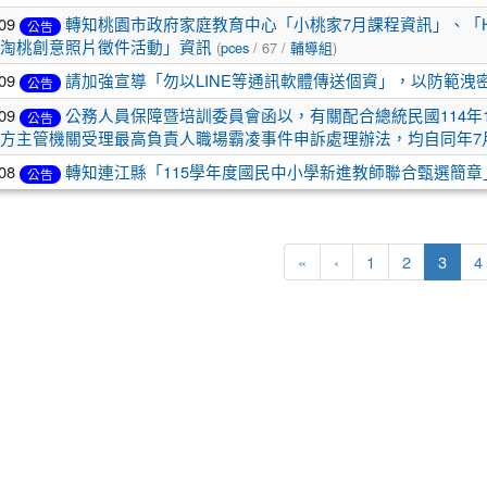
-09
轉知桃園市政府家庭教育中心「小桃家7月課程資訊」、「
公告
淘桃創意照片徵件活動」資訊
(
pces
/ 67 /
輔導組
)
-09
請加強宣導「勿以LINE等通訊軟體傳送個資」，以防範
公告
-09
公務人員保障暨培訓委員會函以，有關配合總統民國114年1
公告
方主管機關受理最高負責人職場霸凌事件申訴處理辦法，均自同年7
-08
轉知連江縣「115學年度國民中小學新進教師聯合甄選簡章
公告
(curre
«
‹
1
2
3
4