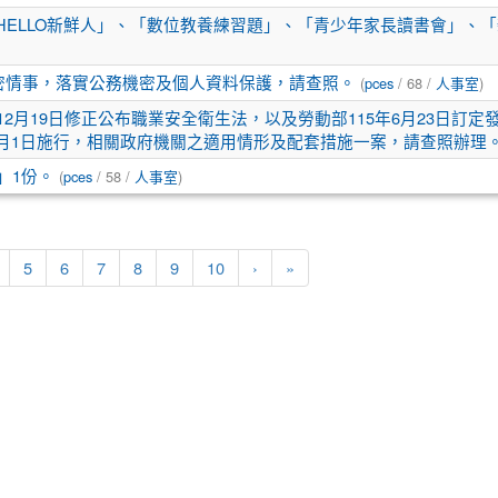
HELLO新鮮人」、「數位教養練習題」、「青少年家長讀書會」、
洩密情事，落實公務機密及個人資料保護，請查照。
(
pces
/ 68 /
人事室
)
2月19日修正公布職業安全衛生法，以及勞動部115年6月23日訂
月1日施行，相關政府機關之適用情形及配套措施一案，請查照辦理
」1份。
(
pces
/ 58 /
人事室
)
nt)
5
6
7
8
9
10
›
»