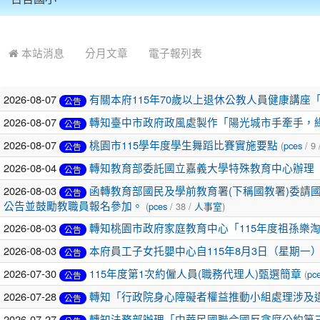
:::
本站消息
分月文章
電子報列表
2026-08-07
有關本府115年70歲以上退休公教人員健康講
公告
2026-08-07
轉知臺中市政府政風處製作「陽光城市手牽手，
公告
2026-08-07
桃園市115學年度學生舞蹈比賽實施要點
(
pces
/ 9 
公告
2026-08-04
轉知教育部委託國立嘉義大學特殊教育中心辦理「
公告
2026-08-03
函轉教育部國民及學前教育署(下稱國教署)委請
公告
公告並鼓勵教職員報名參加。
(
pces
/ 38 /
人事室
)
2026-08-03
轉知桃園市政府家庭教育中心「115年度祖孫樂
公告
2026-08-03
本府員工子女托嬰中心自115年8月3日（星期
公告
2026-07-30
115年度第1次約僱人員(職務代理人)甄選簡章
(
pc
公告
2026-07-28
轉知「行政院身心障礙者權益推動小組處理涉及
公告
2026-07-27
轉知法務部辦理「中華民國聯合國反貪腐公約第