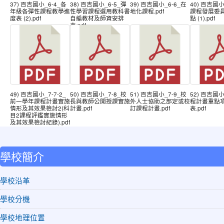
37) 百吉國小_6-4_各
38) 百吉國小_6-5_彈
39) 百吉國小_6-6_在
40) 百吉國小_
年級各彈性課程教學進
性學習課程選用教科書
地化課程.pdf
課程發展委
度表 (2).pdf
自編教材及師資安排
點 (1).pdf
表.pdf
49) 百吉國小_7-7-2_
50) 百吉國小_7-8_校
51) 百吉國小_7-9_校
52) 百吉國小
前一學年課程計畫實施
長與教師公開授課實施
外人士協助之部定或校
程計畫重點
情形及其效果檢討2(科
計畫.pdf
訂課程計畫.pdf
表.pdf
目2課程評鑑實施情形
及其效果檢討紀錄).pdf
:::
學校簡介
學校沿革
學校分機
學校地理位置