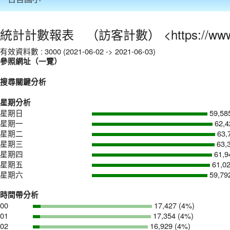
:::
統計計數報表 （訪客計數） <https://www.pce
有效資料數 : 3000 (2021-06-02 -> 2021-06-03)
參照網址（一覽）
搜尋關鍵分析
星期分析
星期日
59,58
星期一
62,4
星期二
63,
星期三
63,
星期四
61,9
星期五
61,02
星期六
59,79
時間帶分析
00
17,427 (4%)
01
17,354 (4%)
02
16,929 (4%)