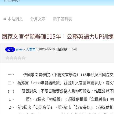
:::
本站消息
分月文章
電子報列表
國家文官學院辦理115年「公務英語力UP
pces
-
人事室
| 2026-06-10 | 點閱數： 576
公告
一、
依國家文官學院（下稱文官學院）115年6月8日國院交字
二、
為落實「2030年雙語政策」並提升文官國際競爭力，
(一)
研習對象：不限官職等公務人員均可報名，惟區分以下
１、
第1、2梯次「初級班」：須提供相當「全民英檢」初級
２、
第3梯次「英語會話」、第4梯次「英文書信」：須提供相