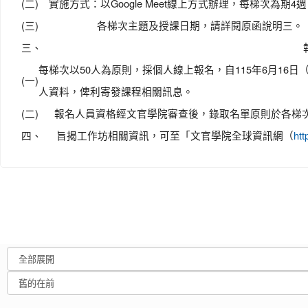
(二)
實施方式：以Google Meet線上方式辦理，每梯次為期
(三)
各梯次主題及授課日期，請詳閱原函說明三。
三、
每梯次以50人為原則，採個人線上報名，自115年6月16
(一)
人資料，俾利寄發課程相關訊息。
(二)
報名人員資格經文官學院審查後，錄取名單原則於各梯
四、
旨揭工作坊相關資訊，可至「文官學院全球資訊網（
htt