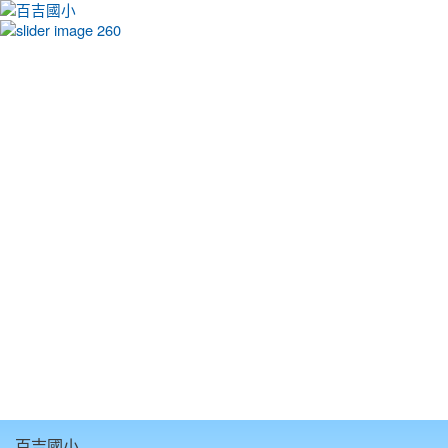
:::
百吉國小