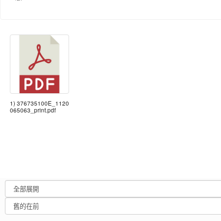
1) 376735100E_1120
065063_print.pdf