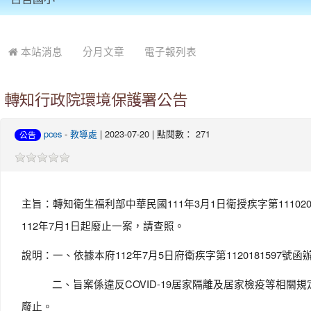
:::
本站消息
分月文章
電子報列表
轉知行政院環境保護署公告
pces
-
教導處
| 2023-07-20 | 點閱數： 271
公告
主旨：轉知衛生福利部中華民國111年3月1日衛授疾字第11
112年7月1日起廢止一案，請查照。
說明：一、依據本府112年7月5日府衛疾字第1120181597號函
二、旨案係違反COVID-19居家隔離及居家檢疫等相關規
廢止。