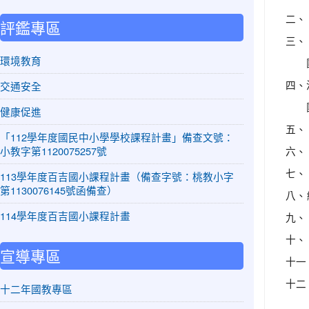
二、
評鑑專區
三、
環境教育
四、
交通安全
健康促進
五、
「112學年度國民中小學學校課程計畫」備查文號：
小教字第1120075257號
六、
七、
113學年度百吉國小課程計畫（備查字號：桃教小字
第1130076145號函備查）
八、
114學年度百吉國小課程計畫
九、
十、
宣導專區
十一
十二
十二年國教專區