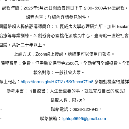
課程時間：2025年5月25日開始每週日下午 2:30~5:00共14
課程內容：詳細內容請參見附件。
團體帶領人楊依靜講師簡介：1. 夏威夷大學心理研究所，加州 Esa
治療等專業訓練。2. 創辦身心靈桃花源成長中心、臺灣點一盞燈社
團體，共計二十年以上。
上課方式：Zoom線上授課，請確定可以使用再報名。
課程費用：免費，但需繳交保證金2500元，全勤者可全額退費。全勤認定
報名對象：一般社會大眾。
線上報名：
https://forms.gle/HX7fZxBSGmoxQ7tn8
參加動機寫得越詳
參考用書：《自療書：人生最重要的事，就是完成自己的成長》
錄取人數：限70位
、
聯絡電話：0926-322-943。
、
聯絡信箱：
lightup9595@gmail.com