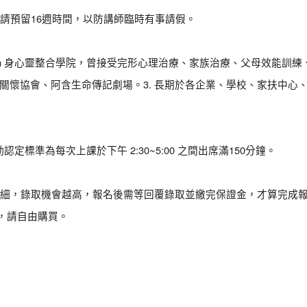
堂課程，請預留16週時間，以防講師臨時有事請假。
lan 身心靈整合學院，曾接受完形心理治療、家族治療、父母效能訓
會關懷協會、阿含生命傳記劇場。3. 長期於各企業、學校、家扶中心
標準為每次上課於下午 2:30~5:00 之間出席滿150分鐘。
細，錄取機會越高，報名後需等回覆錄取並繳完保證金，才算完成
，請自由購買。