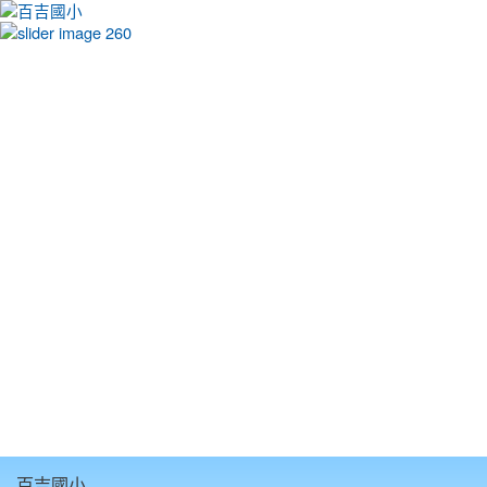
:::
百吉國小