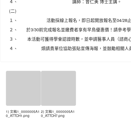
４、
講師：曾仁美 博士主講。
(二)
１、
活動採線上報名，即日起開放報名至04/28
２、
於3/30前完成報名並繳費者享有早鳥優惠價！請參考學
３、
本活動可獲得學會認證時數，並申請醫事人員（諮商
４、
煩請貴單位協助張貼宣傳海報，並鼓勵相關人
1) 文稿1_0000005A1
2) 文稿1_0000005A1
0_ATTCH1.png
0_ATTCH7.png