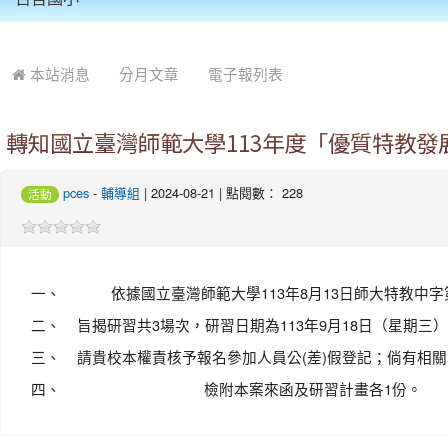
:::
本站消息
分月文章
電子報列表
轉知國立臺灣師範大學113年度「優質特教
pces
-
輔導組
| 2024-08-21 | 點閱數： 228
活動
一、
依據國立臺灣師範大學113年8月13日師大特教中字第1
二、
旨揭研習共3場次，研習日期為113年9月18日（星期三）
三、
請貴校本權責核予報名參加人員公(差)假登記；倘有相關問
四、
檢附本案來函及研習計畫各1份。