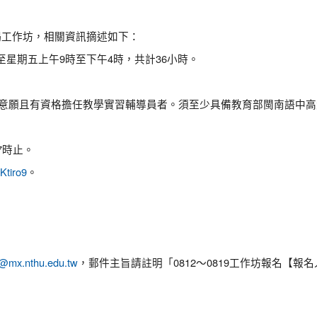
。
揭工作坊，相關資訊摘述如下：
一至星期五上午9時至下午4時，共計36小時。
有意願且有資格擔任教學實習輔導員者。須至少具備教育部閩南語中
7時止。
Ktiro9
。
@mx.nthu.edu.tw
，郵件主旨請註明「0812～0819工作坊報名【報