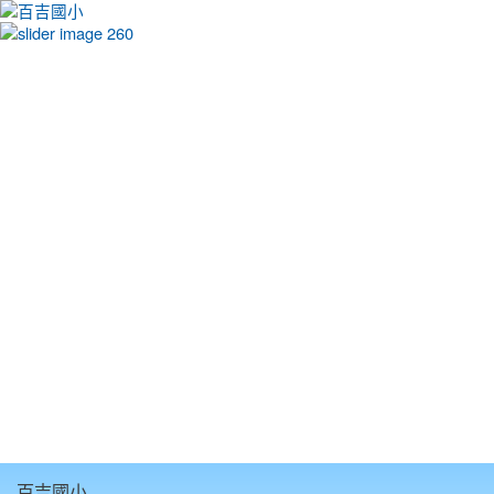
:::
百吉國小