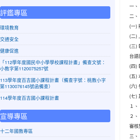
一、
評鑑專區
二、
(一
環境教育
(二
交通安全
(三
健康促進
台語
「112學年度國民中小學學校課程計畫」備查文號：
(四
小教字第1120075257號
(五
113學年度百吉國小課程計畫（備查字號：桃教小字
(六
第1130076145號函備查）
(七
114學年度百吉國小課程計畫
１、
宣導專區
２、
審核
十二年國教專區
三、