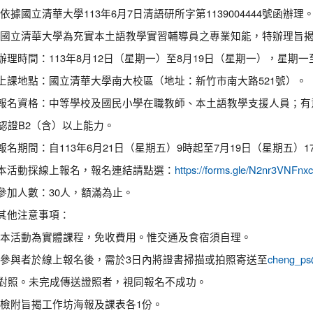
 依據國立清華大學113年6月7日清語研所字第1139004444號函辦理
 國立清華大學為充實本土語教學實習輔導員之專業知能，特辦理旨
) 辦理時間：113年8月12日（星期一）至8月19日（星期一），星期
) 上課地點：國立清華大學南大校區（地址：新竹市南大路521號）。
) 報名資格：中等學校及國民小學在職教師、本土語教學支援人員；
認證B2（含）以上能力。
) 報名期間：自113年6月21日（星期五）9時起至7月19日（星期五）1
) 本活動採線上報名，報名連結請點選：
https://forms.gle/N2nr3VNFnxc
) 參加人數：30人，額滿為止。
) 其他注意事項：
 本活動為實體課程，免收費用。惟交通及食宿須自理。
 參與者於線上報名後，需於3日內將證書掃描或拍照寄送至
cheng_ps
對照。未完成傳送證照者，視同報名不成功。
 檢附旨揭工作坊海報及課表各1份。