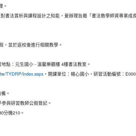
辦理。
及對書法賞析與課程設計之知能，爰辦理旨揭「書法教學師資專業成
課程，並於返校後進行相關教學。
研習地點：元生國小 - 溫馨樂觀樓 4樓書法教室。
du.tw/TYDRP/Index.aspx
，開課單位：楊心國小，研習活動編號：E00074-
自備。
予參與研習教師公假登記。
0分機210。