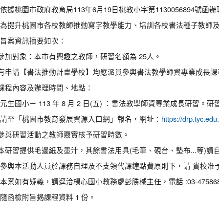
 依據桃園市政府教育局113年6月19日桃教小字第1130056894號函
 為提升桃園市各校教師推動寫字教學能力、培訓各校書法種子教師
 旨案資訊摘要如次：
) 參加對象：本市有興趣之教師，研習名額為 25人。
) 有申請【書法推動計畫學校】均應派員參與書法教學師資專業成長
) 課程內容及辦理時間、地點：
 元生國小－ 113 年 8 月 2 日(五) ：書法教學師資專業成長研習。
 請至「桃園市教育發展資源入口網」報名，網址：
https://drp.tyc.e
) 參與研習活動之教師覈實核予研習時數。
) 本研習提供毛邊紙及墨汁，其餘書法用具(毛筆、硯台、墊布...等)請
 參與本活動人員於課務自理及不支領代課鐘點費原則下，請 貴校准
 本案如有疑義，請逕洽楊心國小教務處彭勝棫主任，電話 :03-475868
 隨函檢附旨揭課程資料 1 份。