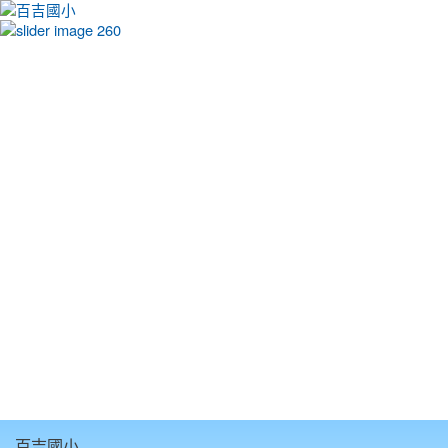
:::
百吉國小