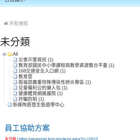
:::
所有連結
未分類
All
災害示警資訊 (1)
教育部國民中小學課程與教學資源整合平臺 (1)
168交通安全入口網 (1)
教育雲
衛福部嚴重特殊傳染性肺炎專區 (1)
兒童權利公約懶人包 (1)
健康體育網路護照 (1)
詐騙防制 (1)
新峰陶藝暨生態遊學中心
員工協助方案
未分類
|
https://personnel.tycg.gov.tw/cp.aspx?n=12010