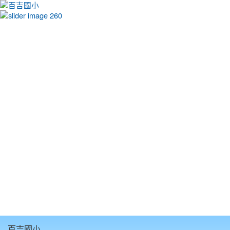
:::
百吉國小