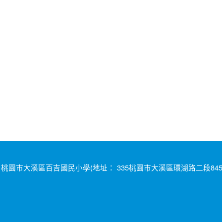
桃園市大溪區百吉國民小學(地址： 335桃園市大溪區環湖路二段845號 電話