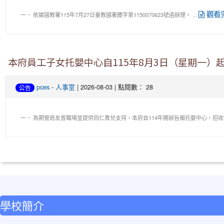
觀看
一、 依據國教署115年7月27日臺教國署體字第1150070623號函辦理。 ...
本府員工子女托嬰中心自115年8月3日（星期一
pces
-
人事室
| 2026-08-03 | 點閱數： 28
公告
一、 為期營造友善職場並提供同仁育兒支持，本府自114年開辦旨揭托嬰中心，招收本
:::
學校簡介